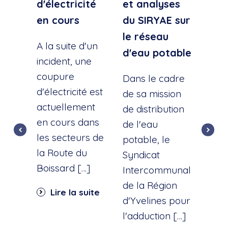
d'électricité
et analyses
d'e
en cours
du SIRYAE sur
Qua
le réseau
Sud
A la suite d'un
d'eau potable
incident, une
A la
coupure
l'éc
Dans le cadre
d'électricité est
d'u
de sa mission
actuellement
cana
de distribution
en cours dans
cette
de l'eau
les secteurs de
dist
potable, le
la Route du
d'ea
Syndicat
Boissard […]
int
Intercommunal
dan
de la Région
Lire la suite
part
d'Yvelines pour
quar
l'adduction […]