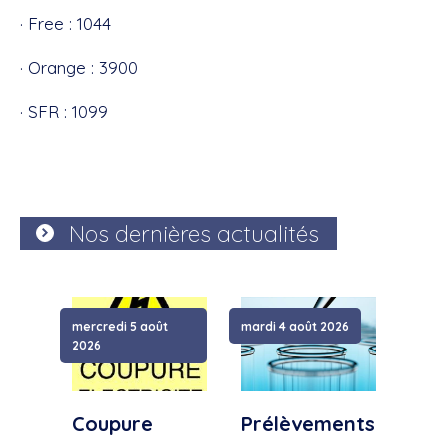
· Free : 1044
· Orange : 3900
· SFR : 1099
Nos dernières actualités
mercredi 5 août
mardi 4 août 2026
samed
2026
Coupure
Prélèvements
Cou