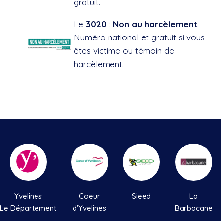
gratuit.
Le
3020
:
Non au harcèlement
.
Numéro national et gratuit si vous
êtes victime ou témoin de
harcèlement.
Yvelines
Coeur
Sieed
La
Le Département
d'Yvelines
Barbacane