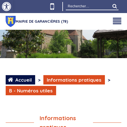
Ouvrir la barre d’outils
Rechercher :
MAIRIE DE GARANCIÈRES (78)
Accueil
>
Informations pratiques
>
B - Numéros utiles
Informations