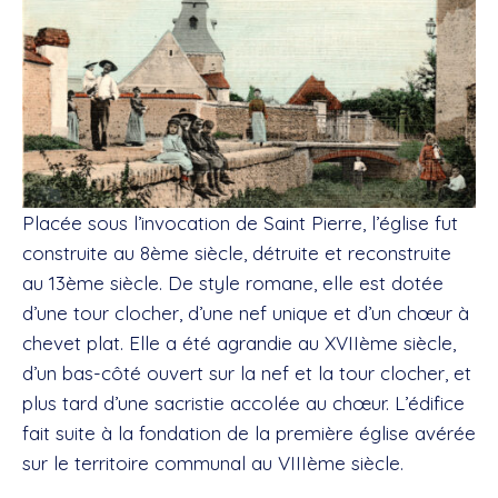
Placée sous l’invocation de Saint Pierre, l’église fut
construite au 8ème siècle, détruite et reconstruite
au 13ème siècle. De style romane, elle est dotée
d’une tour clocher, d’une nef unique et d’un chœur à
chevet plat. Elle a été agrandie au XVIIème siècle,
d’un bas-côté ouvert sur la nef et la tour clocher, et
plus tard d’une sacristie accolée au chœur. L’édifice
fait suite à la fondation de la première église avérée
sur le territoire communal au VIIIème siècle.