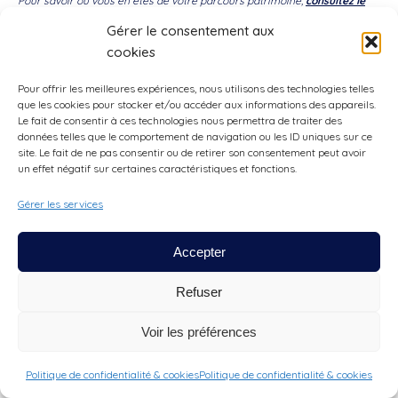
Pour savoir où vous en êtes de votre parcours patrimoine,
consultez le
Plan du Parcours.
Gérer le consentement aux
cookies
Pour offrir les meilleures expériences, nous utilisons des technologies telles
Panneau 8 : Rue de l’église
que les cookies pour stocker et/ou accéder aux informations des appareils.
Le fait de consentir à ces technologies nous permettra de traiter des
données telles que le comportement de navigation ou les ID uniques sur ce
site. Le fait de ne pas consentir ou de retirer son consentement peut avoir
un effet négatif sur certaines caractéristiques et fonctions.
Gérer les services
Accepter
Refuser
Voir les préférences
Politique de confidentialité & cookies
Politique de confidentialité & cookies
Dans les années 50, la grande majorité des