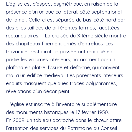
L’église est d’aspect asymétrique, en raison de la
présence d’un unique collatéral, côté septentrional
de la nef. Celle-ci est séparée du bas-côté nord par
des piles taillées de différentes formes, facettées,
rectangulaires, … La croisée du XIIème siècle montre
des chapiteaux finement ornés d’entrelacs. Les
travaux et restauration passée ont masqué en
partie les volumes intérieurs, notamment par un
plafond en plâtre, fissuré et déformé, qui convient
mal à un édifice médiéval. Les parements intérieurs
enduits masquent quelques traces polychromes,
révélations d’un décor peint.
L’église est inscrite à l’inventaire supplémentaire
des monuments historiques le 17 février 1950.
En 2009, un tableau accroché dans le chœur attire
l’attention des services du Patrimoine du Conseil