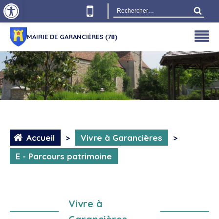
Ouvrir la barre d’outils
Rechercher :
MAIRIE DE GARANCIÈRES (78)
Accueil
>
Vivre à Garancières
>
E - Parcours patrimoine
Vivre à