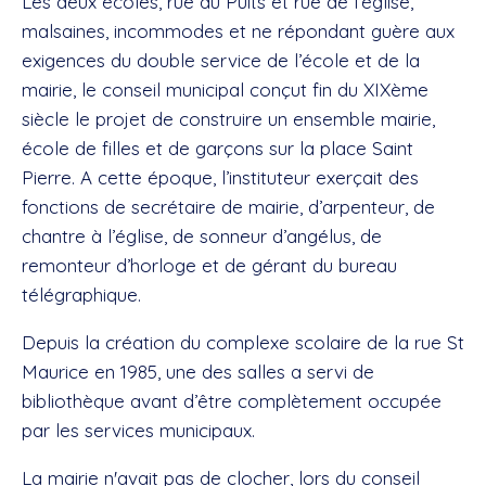
Les deux écoles, rue du Puits et rue de l’église,
malsaines, incommodes et ne répondant guère aux
exigences du double service de l’école et de la
mairie, le conseil municipal conçut fin du XIXème
siècle le projet de construire un ensemble mairie,
école de filles et de garçons sur la place Saint
Pierre. A cette époque, l’instituteur exerçait des
fonctions de secrétaire de mairie, d’arpenteur, de
chantre à l’église, de sonneur d’angélus, de
remonteur d’horloge et de gérant du bureau
télégraphique.
Depuis la création du complexe scolaire de la rue St
Maurice en 1985, une des salles a servi de
bibliothèque avant d’être complètement occupée
par les services municipaux.
La mairie n'avait pas de clocher, lors du conseil