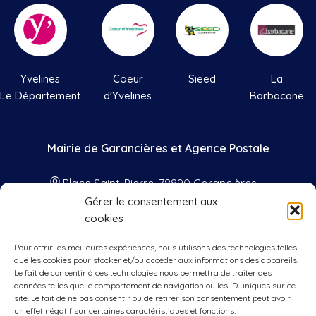
Yvelines
Coeur
Sieed
La
Le Département
d'Yvelines
Barbacane
Mairie de Garancières et Agence Postale
Place Saint-Pierre, 78890 Garancières
Gérer le consentement aux
01 34 86 41 33
cookies
contact@mairie-garancieres.com
Pour offrir les meilleures expériences, nous utilisons des technologies telles
Nos horaires
que les cookies pour stocker et/ou accéder aux informations des appareils.
Le fait de consentir à ces technologies nous permettra de traiter des
données telles que le comportement de navigation ou les ID uniques sur ce
Lundis, mercredis, vendredis
: 9h00 à
site. Le fait de ne pas consentir ou de retirer son consentement peut avoir
12h00 et 15h00 à 17h00
un effet négatif sur certaines caractéristiques et fonctions.