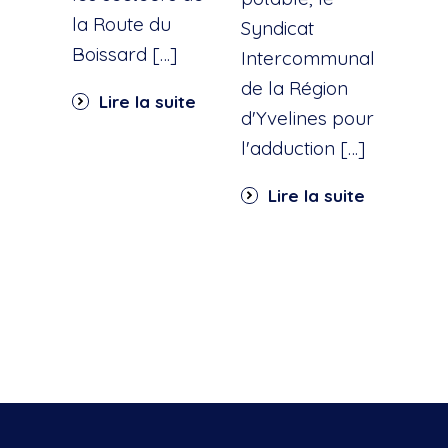
la Route du
d'ea
Syndicat
Boissard […]
int
Intercommunal
dan
de la Région
Lire la suite
part
d'Yvelines pour
quar
l'adduction […]
Li
Lire la suite