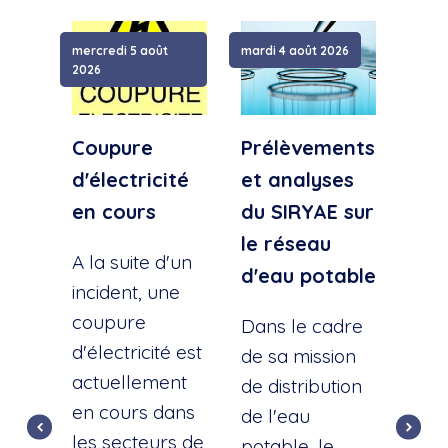
mercredi 5 août
mardi 4 août 2026
samed
2026
Coupure
Prélèvements
Cou
d'électricité
et analyses
d'e
en cours
du SIRYAE sur
Qua
le réseau
Sud
A la suite d'un
d'eau potable
incident, une
A la
coupure
l'éc
Dans le cadre
d'électricité est
d'u
de sa mission
actuellement
cana
de distribution
en cours dans
cette
de l'eau
les secteurs de
dist
potable, le