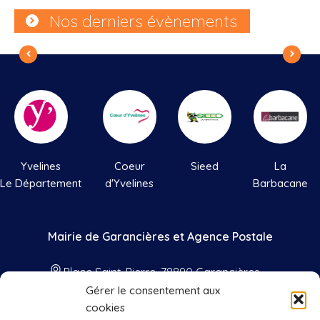
Nos derniers évènements
Yvelines
Coeur
Sieed
La
Le Département
d'Yvelines
Barbacane
Mairie de Garancières et Agence Postale
Place Saint-Pierre, 78890 Garancières
Gérer le consentement aux
01 34 86 41 33
cookies