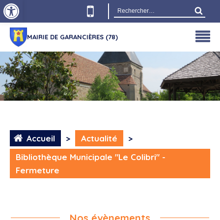
Ouvrir la barre d’outils
Rechercher :
MAIRIE DE GARANCIÈRES (78)
Accueil
>
Actualité
>
Bibliothèque Municipale "Le Colibri" -
Fermeture
Nos évènements