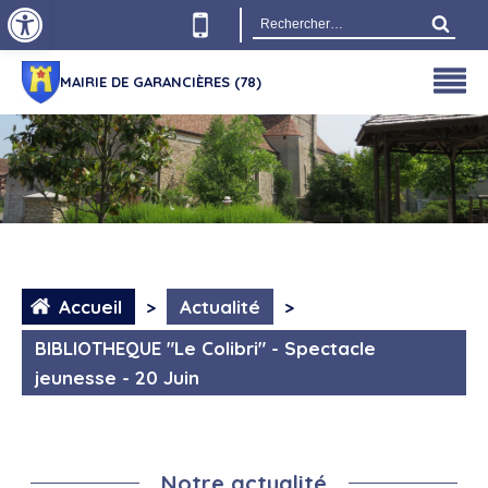
Ouvrir la barre d’outils
Rechercher :
MAIRIE DE GARANCIÈRES (78)
Accueil
>
Actualité
>
BIBLIOTHEQUE "Le Colibri" - Spectacle
jeunesse - 20 Juin
Notre actualité