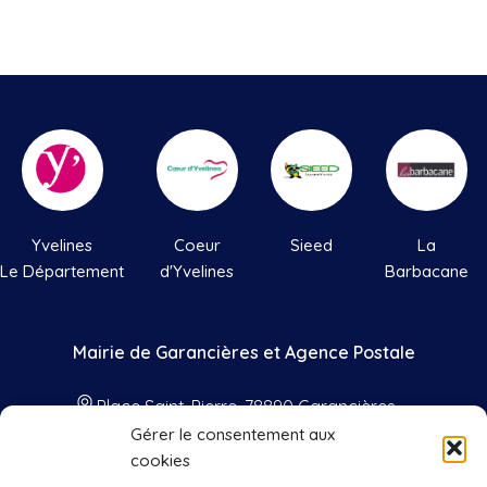
Yvelines
Coeur
Sieed
La
Le Département
d'Yvelines
Barbacane
Mairie de Garancières et Agence Postale
Place Saint-Pierre, 78890 Garancières
Gérer le consentement aux
01 34 86 41 33
cookies
contact@mairie-garancieres.com