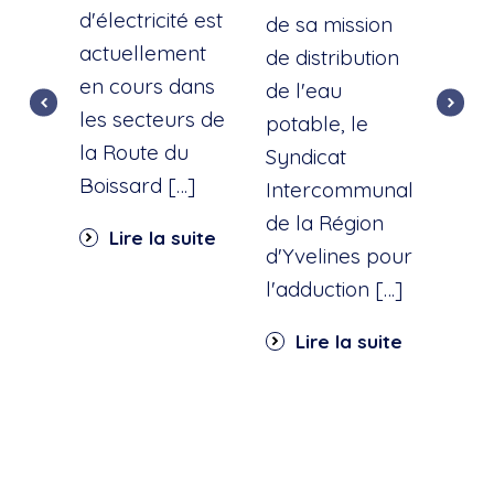
d'électricité est
d'u
de sa mission
actuellement
cana
de distribution
en cours dans
cette
de l'eau
les secteurs de
dist
potable, le
la Route du
d'ea
Syndicat
Boissard […]
int
Intercommunal
dan
de la Région
Lire la suite
part
d'Yvelines pour
quar
l'adduction […]
Li
Lire la suite