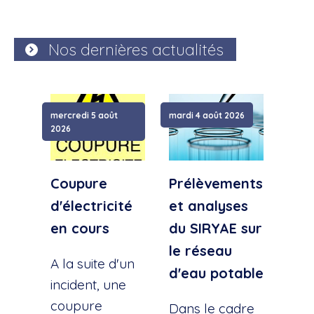
Nos dernières actualités
mercredi 5 août
mardi 4 août 2026
samed
2026
Coupure
Prélèvements
Cou
d'électricité
et analyses
d'e
en cours
du SIRYAE sur
Qua
le réseau
Sud
A la suite d'un
d'eau potable
incident, une
A la
coupure
l'éc
Dans le cadre