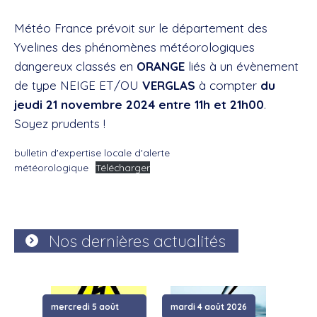
Météo France prévoit sur le département des
Yvelines des phénomènes météorologiques
dangereux classés en
ORANGE
liés à un évènement
de type NEIGE ET/OU
VERGLAS
à compter
du
jeudi 21 novembre 2024 entre 11h et 21h00
.
Soyez prudents !
bulletin d'expertise locale d'alerte
météorologique
Télécharger
Nos dernières actualités
mercredi 5 août
mardi 4 août 2026
samed