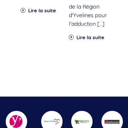
dan
de la Région
Lire la suite
part
d'Yvelines pour
quar
l'adduction […]
Li
Lire la suite