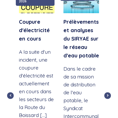
2026
Coupure
Prélèvements
Cou
d'électricité
et analyses
d'e
en cours
du SIRYAE sur
Qua
le réseau
Sud
A la suite d'un
d'eau potable
incident, une
A la
coupure
l'éc
Dans le cadre
d'électricité est
d'u
de sa mission
actuellement
cana
de distribution
en cours dans
cette
de l'eau
les secteurs de
dist
potable, le
la Route du
d'ea
Syndicat
Boissard […]
int
Intercommunal