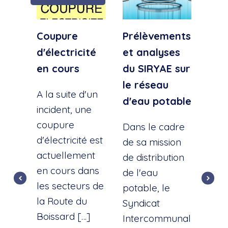
Coupure
Prélèvements
Cou
d'électricité
et analyses
d'e
en cours
du SIRYAE sur
Qua
le réseau
Sud
A la suite d'un
d'eau potable
incident, une
A la
coupure
l'éc
Dans le cadre
d'électricité est
d'u
de sa mission
actuellement
cana
de distribution
en cours dans
cette
de l'eau
les secteurs de
dist
potable, le
la Route du
d'ea
Syndicat
Boissard […]
int
Intercommunal