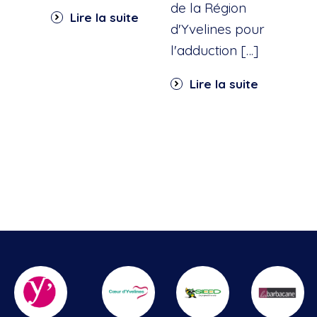
dan
de la Région
Lire la suite
part
d'Yvelines pour
quar
l'adduction […]
Li
Lire la suite