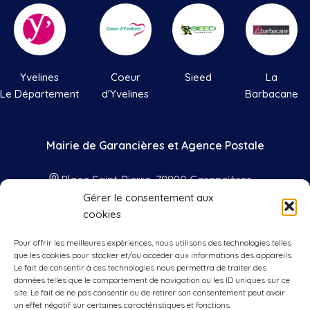
Yvelines
Coeur
Sieed
La
Le Département
d'Yvelines
Barbacane
Mairie de Garancières et Agence Postale
Place Saint-Pierre, 78890 Garancières
Gérer le consentement aux
01 34 86 41 33
cookies
contact@mairie-garancieres.com
Pour offrir les meilleures expériences, nous utilisons des technologies telles
Nos horaires
que les cookies pour stocker et/ou accéder aux informations des appareils.
Le fait de consentir à ces technologies nous permettra de traiter des
données telles que le comportement de navigation ou les ID uniques sur ce
Lundis, mercredis, vendredis
: 9h00 à
site. Le fait de ne pas consentir ou de retirer son consentement peut avoir
12h00 et 15h00 à 17h00
un effet négatif sur certaines caractéristiques et fonctions.