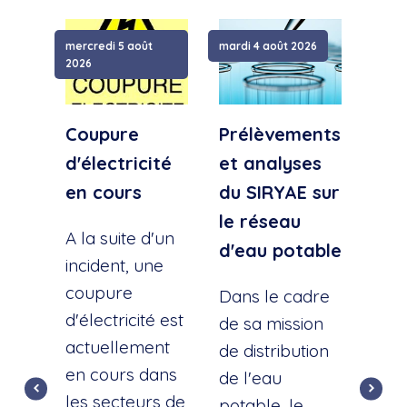
mercredi 5 août
mardi 4 août 2026
samed
2026
Coupure
Prélèvements
Cou
d'électricité
et analyses
d'e
en cours
du SIRYAE sur
Qua
le réseau
Sud
A la suite d'un
d'eau potable
incident, une
A la
coupure
l'éc
Dans le cadre
d'électricité est
d'u
de sa mission
actuellement
cana
de distribution
en cours dans
cette
de l'eau
les secteurs de
dist
potable, le