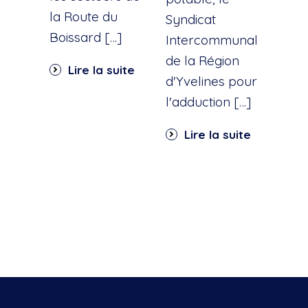
la Route du
d'ea
Syndicat
Boissard […]
int
Intercommunal
dan
de la Région
Lire la suite
part
d'Yvelines pour
quar
l'adduction […]
Li
Lire la suite