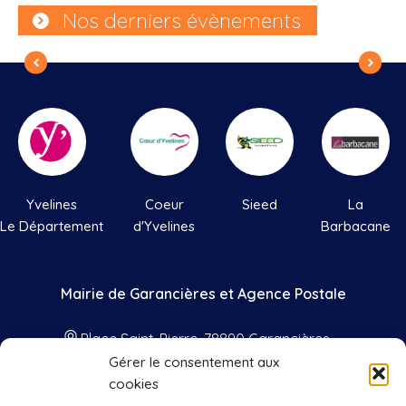
Nos derniers évènements
Yvelines
Coeur
Sieed
La
Le Département
d'Yvelines
Barbacane
Mairie de Garancières et Agence Postale
Place Saint-Pierre, 78890 Garancières
Gérer le consentement aux
01 34 86 41 33
cookies
contact@mairie-garancieres.com