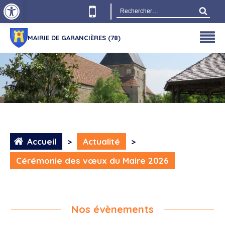
Ouvrir la barre d’outils
Rechercher :
MAIRIE DE GARANCIÈRES (78)
Accueil
>
Actualité
>
Cérémonie des vœux du Maire 2026
Nos évènements