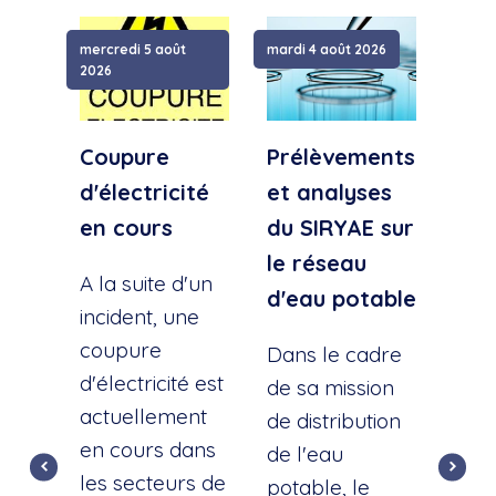
mercredi 5 août
mardi 4 août 2026
samed
2026
Coupure
Prélèvements
Cou
d'électricité
et analyses
d'e
en cours
du SIRYAE sur
Qua
le réseau
Sud
A la suite d'un
d'eau potable
incident, une
A la
coupure
l'éc
Dans le cadre
d'électricité est
d'u
de sa mission
actuellement
cana
de distribution
en cours dans
cette
de l'eau
les secteurs de
dist
potable, le