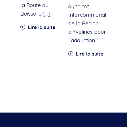
la Route du
d'ea
Syndicat
Boissard […]
int
Intercommunal
dan
de la Région
Lire la suite
part
d'Yvelines pour
quar
l'adduction […]
Li
Lire la suite