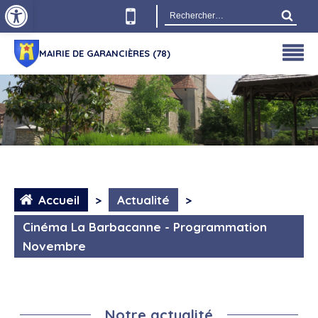
Ouvrir la barre d’outils
Rechercher :
MAIRIE DE GARANCIÈRES (78)
Accueil
>
Actualité
>
Cinéma La Barbacanne - Programmation
Novembre
Notre actualité