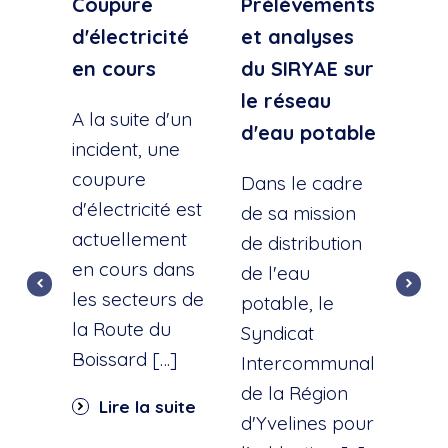
Coupure
Prélèvements
Cou
d'électricité
et analyses
d'e
en cours
du SIRYAE sur
Qua
le réseau
Sud
A la suite d'un
d'eau potable
incident, une
A la
coupure
l'éc
Dans le cadre
d'électricité est
d'u
de sa mission
actuellement
cana
de distribution
en cours dans
cette
de l'eau
les secteurs de
dist
potable, le
la Route du
d'ea
Syndicat
Boissard […]
int
Intercommunal
dan
de la Région
Lire la suite
part
d'Yvelines pour