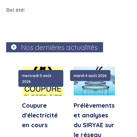
Bel été!
Nos dernières actualités
mercredi 5 août
mardi 4 août 2026
samed
2026
Coupure
Prélèvements
Cou
d'électricité
et analyses
d'e
en cours
du SIRYAE sur
Qua
le réseau
Sud