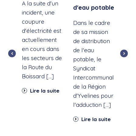
A la suite d'un
d'eau potable
incident, une
A la
coupure
l'éc
Dans le cadre
d'électricité est
d'u
de sa mission
actuellement
cana
de distribution
en cours dans
cette
de l'eau
les secteurs de
dist
potable, le
la Route du
d'ea
Syndicat
Boissard […]
int
Intercommunal
dan
de la Région
Lire la suite
part
d'Yvelines pour
quar
l'adduction […]
Li
Lire la suite