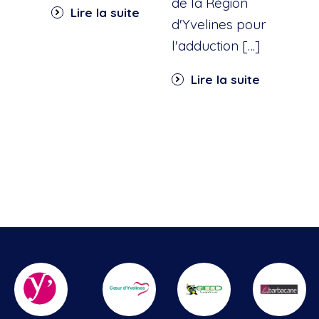
dan
de la Région
Lire la suite
part
d'Yvelines pour
quar
l'adduction […]
Li
Lire la suite