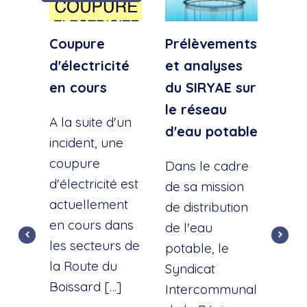
Coupure
Prélèvements
Cou
d'électricité
et analyses
d'e
en cours
du SIRYAE sur
Qua
le réseau
Sud
A la suite d'un
d'eau potable
incident, une
A la
coupure
l'éc
Dans le cadre
d'électricité est
d'u
de sa mission
actuellement
cana
de distribution
en cours dans
cette
de l'eau
les secteurs de
dist
potable, le
la Route du
d'ea
Syndicat
Boissard […]
int
Intercommunal