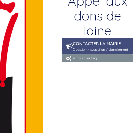
Appel aux
dons de
laine
CONTACTER LA MAIRIE
Question / sugestion / signalement
Signaler un bug