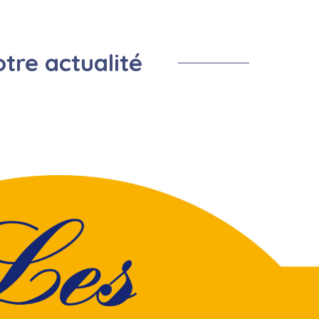
Prevention Insectes
Centre de loisirs
Salle de la remise
Montf
Cimetière
Prévention cours d'eau
tre actualité