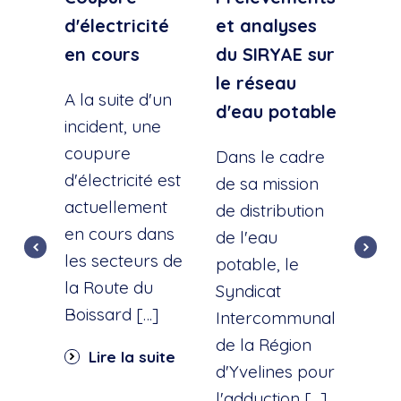
d'électricité
et analyses
d'e
en cours
du SIRYAE sur
Qua
le réseau
Sud
A la suite d'un
d'eau potable
incident, une
A la
coupure
l'éc
Dans le cadre
d'électricité est
d'u
de sa mission
actuellement
cana
de distribution
en cours dans
cette
de l'eau
les secteurs de
dist
potable, le
la Route du
d'ea
Syndicat
Boissard […]
int
Intercommunal
dan
de la Région
Lire la suite
part
d'Yvelines pour
quar
l'adduction […]