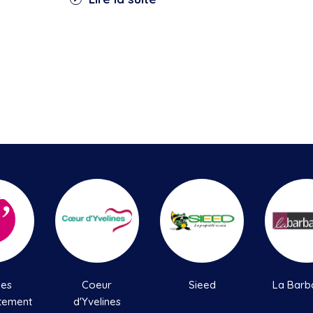
nes
Coeur
Sieed
La Barb
tement
d'Yvelines