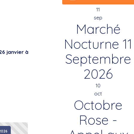
11
sep
Marché
Nocturne 11
 26 janvier à
Septembre
2026
10
oct
Octobre
Rose -
 2026
mercredi 29 juillet 2026
mercredi 29 ju