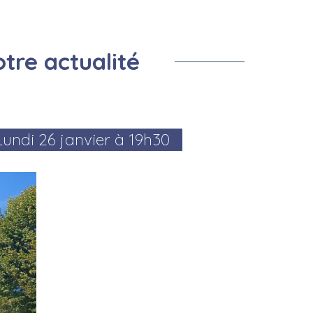
Prevention Insectes
Centre de loisirs
Salle de la remise
Montf
Cimetière
Prévention cours d'eau
tre actualité
Lundi 26 janvier à 19h30