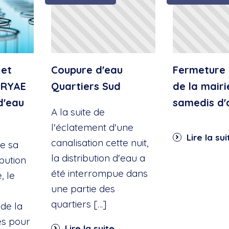
 et
Coupure d'eau
Fermeture 
IRYAE
Quartiers Sud
de la mairi
d'eau
samedis d'
A la suite de
l'éclatement d'une
Lire la sui
canalisation cette nuit,
e sa
la distribution d'eau a
ibution
été interrompue dans
, le
une partie des
quartiers […]
de la
es pour
Lire la suite