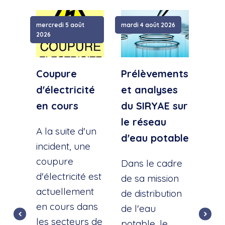
mercredi 5 août
mardi 4 août 2026
samed
2026
Coupure
Prélèvements
Cou
d'électricité
et analyses
d'e
en cours
du SIRYAE sur
Qua
le réseau
Sud
A la suite d'un
d'eau potable
incident, une
A la
coupure
l'éc
Dans le cadre
d'électricité est
d'u
de sa mission
actuellement
cana
de distribution
en cours dans
cette
de l'eau
les secteurs de
dist
potable, le