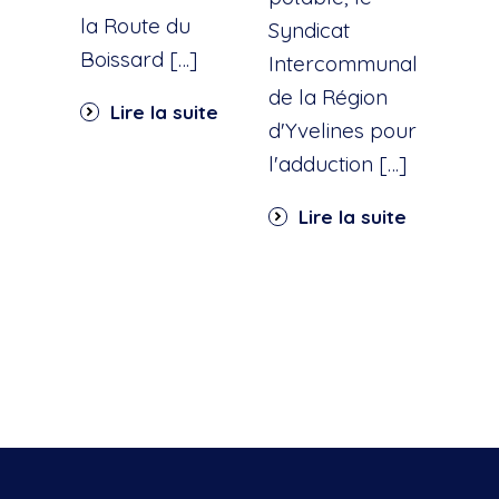
la Route du
d'ea
Syndicat
Boissard […]
int
Intercommunal
dan
de la Région
Lire la suite
part
d'Yvelines pour
quar
l'adduction […]
Li
Lire la suite