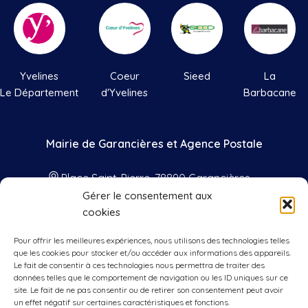
Yvelines
Coeur
Sieed
La
Le Département
d'Yvelines
Barbacane
Mairie de Garancières et Agence Postale
Place Saint-Pierre, 78890 Garancières
Gérer le consentement aux
01 34 86 41 33
cookies
contact@mairie-garancieres.com
Pour offrir les meilleures expériences, nous utilisons des technologies telles
Nos horaires
que les cookies pour stocker et/ou accéder aux informations des appareils.
Le fait de consentir à ces technologies nous permettra de traiter des
données telles que le comportement de navigation ou les ID uniques sur ce
Lundis, mercredis, vendredis
: 9h00 à
site. Le fait de ne pas consentir ou de retirer son consentement peut avoir
12h00 et 15h00 à 17h00
un effet négatif sur certaines caractéristiques et fonctions.