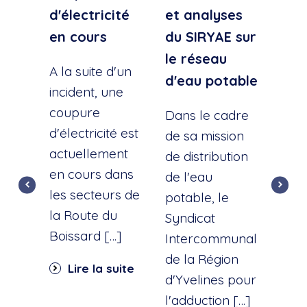
d'électricité
et analyses
d'e
en cours
du SIRYAE sur
Qua
le réseau
Sud
A la suite d'un
d'eau potable
incident, une
A la
coupure
l'éc
Dans le cadre
d'électricité est
d'u
de sa mission
actuellement
cana
de distribution
en cours dans
cette
de l'eau
les secteurs de
dist
potable, le
la Route du
d'ea
Syndicat
Boissard […]
int
Intercommunal
dan
de la Région
Lire la suite
part
d'Yvelines pour
quar
l'adduction […]