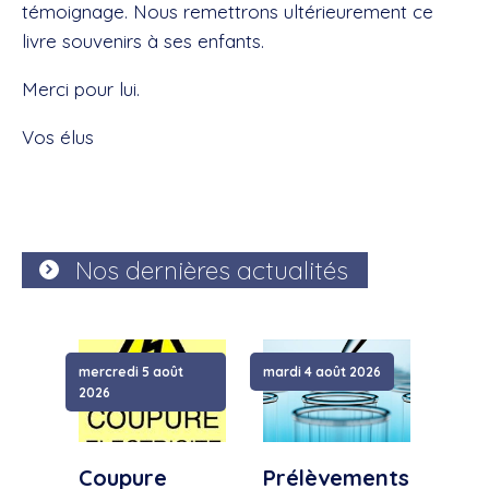
témoignage. Nous remettrons ultérieurement ce
livre souvenirs à ses enfants.
Merci pour lui.
Vos élus
Nos dernières actualités
mercredi 5 août
mardi 4 août 2026
samed
2026
Coupure
Prélèvements
Cou