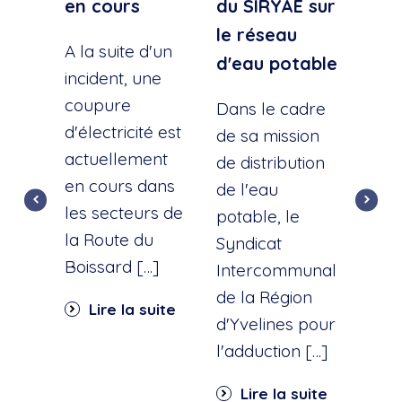
en cours
du SIRYAE sur
Qua
le réseau
Sud
A la suite d'un
d'eau potable
incident, une
A la
coupure
l'éc
Dans le cadre
d'électricité est
d'u
de sa mission
actuellement
cana
de distribution
en cours dans
cette
de l'eau
les secteurs de
dist
potable, le
la Route du
d'ea
Syndicat
Boissard […]
int
Intercommunal
dan
de la Région
Lire la suite
part
d'Yvelines pour
quar
l'adduction […]
Li
Lire la suite