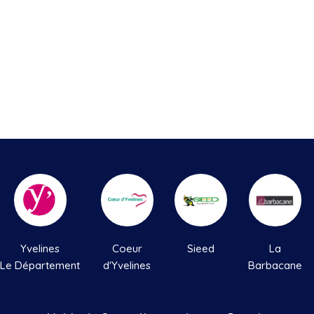
Yvelines
Coeur
Sieed
La
Le Département
d'Yvelines
Barbacane