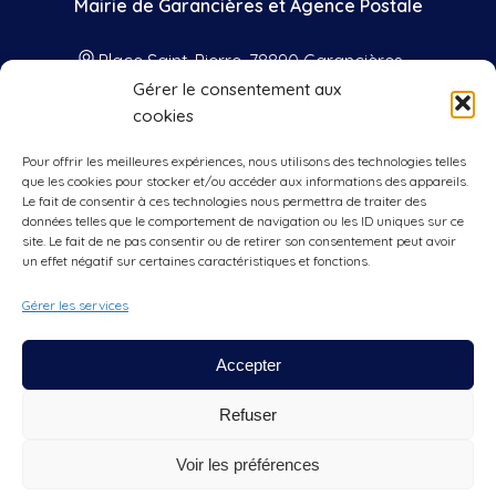
Mairie de Garancières et Agence Postale
Place Saint-Pierre, 78890 Garancières
Gérer le consentement aux
01 34 86 41 33
cookies
contact@mairie-garancieres.com
Pour offrir les meilleures expériences, nous utilisons des technologies telles
Nos horaires
que les cookies pour stocker et/ou accéder aux informations des appareils.
Le fait de consentir à ces technologies nous permettra de traiter des
données telles que le comportement de navigation ou les ID uniques sur ce
Lundis, mercredis, vendredis
: 9h00 à
site. Le fait de ne pas consentir ou de retirer son consentement peut avoir
12h00 et 15h00 à 17h00
un effet négatif sur certaines caractéristiques et fonctions.
Jeudis
: 9h00 à 12h00
Gérer les services
Samedis
: 9h30 à 12h00
Accepter
Refuser
Voir les préférences
Copyright Mairie de Garancières tous droits réservés |
Mentions
Légales
|
Politique de confidentialité & cookie
|
Nous contacter
|