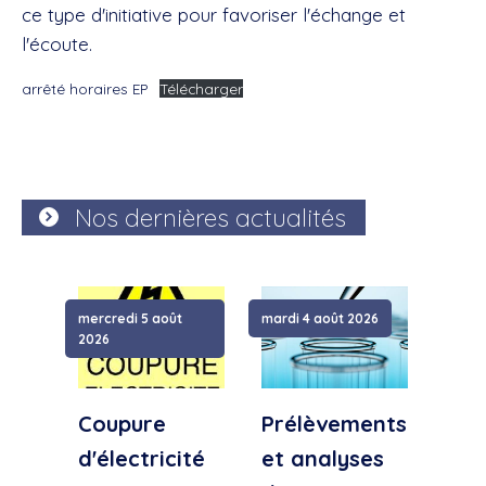
ce type d'initiative pour favoriser l'échange et
l'écoute.
arrêté horaires EP
Télécharger
Nos dernières actualités
mercredi 5 août
mardi 4 août 2026
samed
2026
Coupure
Prélèvements
Cou
d'électricité
et analyses
d'e