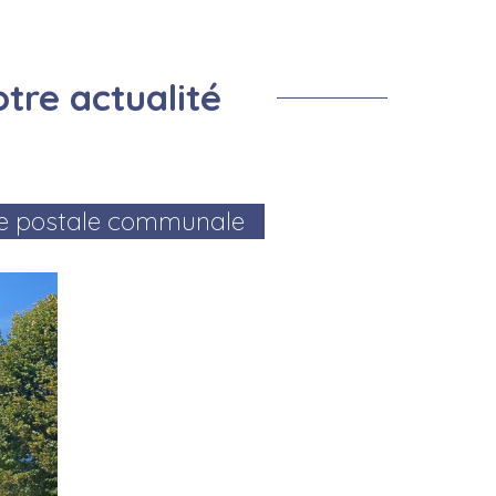
Prevention Insectes
Centre de loisirs
Salle de la remise
Montf
Cimetière
Prévention cours d'eau
tre actualité
nce postale communale