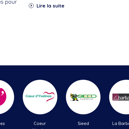
es pour
Lire la suite
nes
Coeur
Sieed
La Barb