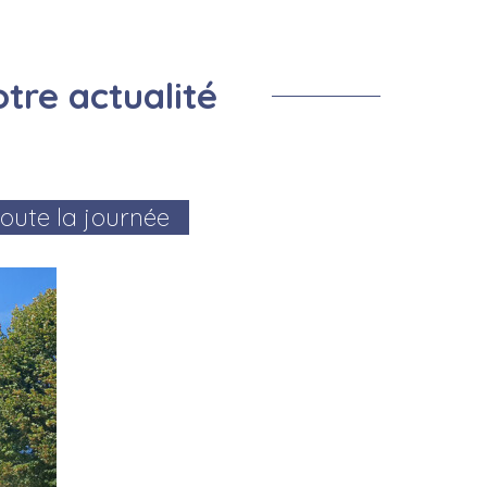
Prevention Insectes
Centre de loisirs
Salle de la remise
Montf
Cimetière
Prévention cours d'eau
tre actualité
toute la journée