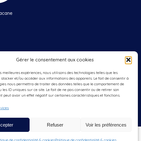
acane
Gérer le consentement aux cookies
edis
: 9h00 à 12h00
es meilleures expériences, nous utilisons des technologies telles que les
 stocker et/ou accéder aux informations des appareils. Le fait de consentir à
gies nous permettra de traiter des données telles que le comportement de
 les ID uniques sur ce site. Le fait de ne pas consentir ou de retirer son
 peut avoir un effet négatif sur certaines caractéristiques et fonctions.
rvices
cepter
Refuser
Voir les préférences
Nous contacter
| Création du site internet
Ouinet.fr
itique de confidentialité & cookies
Politique de confidentialité & cookies