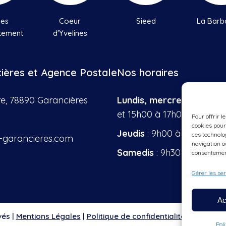
nes
Coeur
Sieed
La Barb
tement
d'Yvelines
cières et Agence Postale
Nos horaires
re, 78890 Garancières
Lundis, mercredis, vendr
et 15h00 à 17h00
Pour offrir l
cookies pour
Jeudis
: 9h00 à 12h00
ces technolo
-garancieres.com
navigation ou
Samedis
: 9h30 à 12h00
consentement
Gérer les se
Ac
vés |
Mentions Légales
|
Politique de confidentialité & cookie
|
Pol