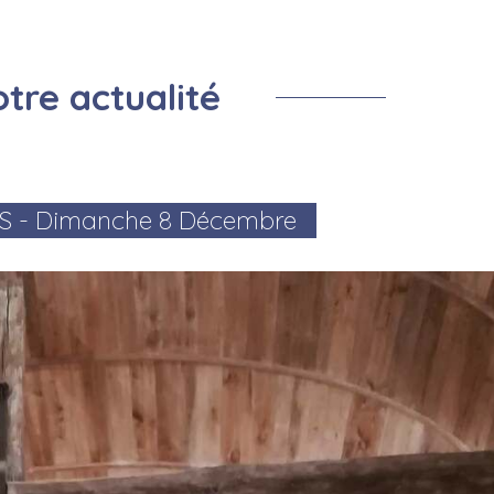
Prevention Insectes
Centre de loisirs
Salle de la remise
Montf
Cimetière
Prévention cours d'eau
tre actualité
S - Dimanche 8 Décembre