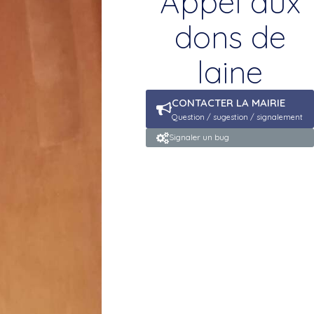
Appel aux
dons de
laine
CONTACTER LA MAIRIE
Question / sugestion / signalement
Signaler un bug