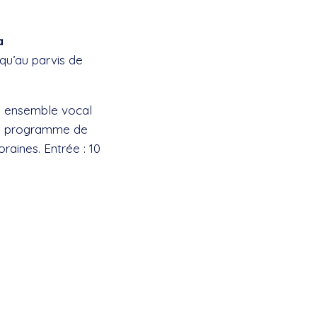
a
qu’au parvis de
un ensemble vocal
 un programme de
raines. Entrée : 10