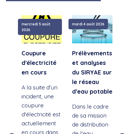
mercredi 5 août
mardi 4 août 2026
samed
2026
Coupure
Prélèvements
Cou
d'électricité
et analyses
d'e
en cours
du SIRYAE sur
Qua
le réseau
Sud
A la suite d'un
d'eau potable
incident, une
A la
coupure
l'éc
Dans le cadre
d'électricité est
d'u
de sa mission
actuellement
cana
de distribution
en cours dans
cette
de l'eau