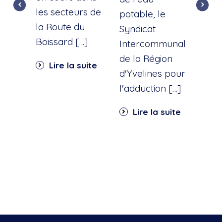
les secteurs de
dist
potable, le
la Route du
d'ea
Syndicat
Boissard […]
int
Intercommunal
dan
de la Région
Lire la suite
part
d'Yvelines pour
quar
l'adduction […]
Li
Lire la suite