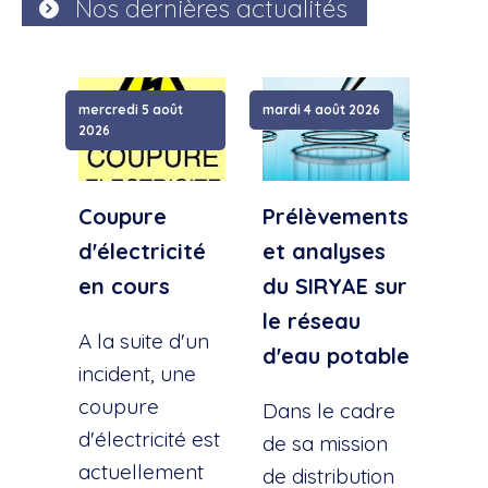
Nos dernières actualités
mercredi 5 août
mardi 4 août 2026
samed
2026
Coupure
Prélèvements
Cou
d'électricité
et analyses
d'e
en cours
du SIRYAE sur
Qua
le réseau
Sud
A la suite d'un
d'eau potable
incident, une
A la
coupure
l'éc
Dans le cadre
d'électricité est
d'u
de sa mission
actuellement
cana
de distribution