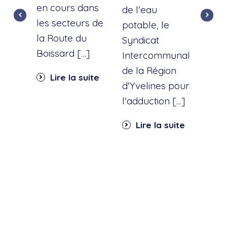
en cours dans
cette
de l'eau
les secteurs de
dist
potable, le
la Route du
d'ea
Syndicat
Boissard […]
int
Intercommunal
dan
de la Région
Lire la suite
part
d'Yvelines pour
quar
l'adduction […]
Li
Lire la suite