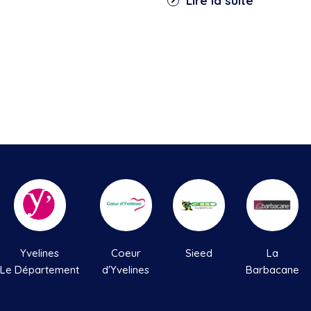
Lire la suite
Yvelines
Coeur
Sieed
La
Le Département
d'Yvelines
Barbacane