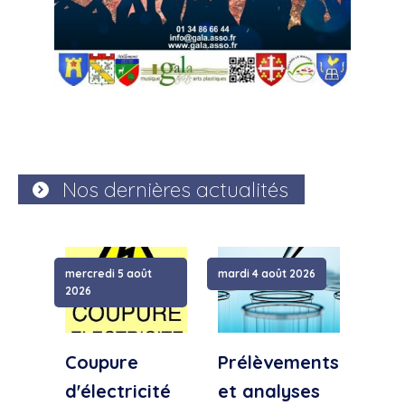
Nos dernières actualités
mercredi 5 août
mardi 4 août 2026
samed
2026
Coupure
Prélèvements
Cou
d'électricité
et analyses
d'e