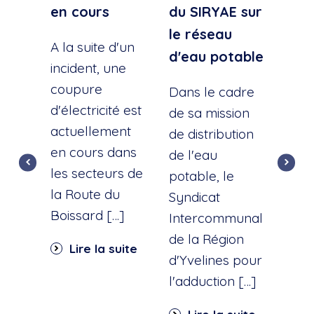
en cours
du SIRYAE sur
Qua
le réseau
Sud
A la suite d'un
d'eau potable
incident, une
A la
coupure
l'éc
Dans le cadre
d'électricité est
d'u
de sa mission
actuellement
cana
de distribution
en cours dans
cette
de l'eau
les secteurs de
dist
potable, le
la Route du
d'ea
Syndicat
Boissard […]
int
Intercommunal
dan
de la Région
Lire la suite
part
d'Yvelines pour
quar
l'adduction […]
Li