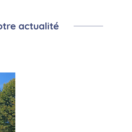
Prevention Insectes
Centre de loisirs
Salle de la remise
Montf
Cimetière
Prévention cours d'eau
tre actualité