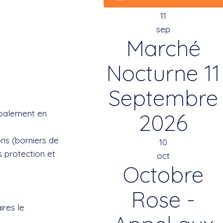
11
sep
Marché
Nocturne 11
Septembre
cipalement en
2026
ns (borniers de
10
s protection et
oct
Octobre
Rose -
ires le