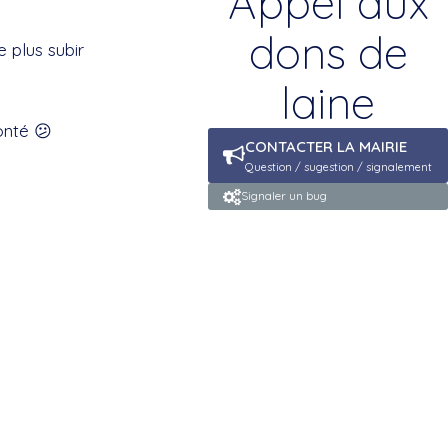
Appel aux
dons de
 plus subir
laine
onté 😕
CONTACTER LA MAIRIE
Question / sugestion / signalement
Signaler un bug