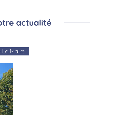
Prevention Insectes
Centre de loisirs
Salle de la remise
Montf
Cimetière
Prévention cours d'eau
tre actualité
Le Maire