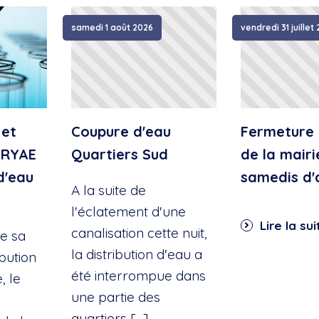
samedi 1 août 2026
vendredi 31 juillet
 et
Coupure d'eau
Fermeture 
IRYAE
Quartiers Sud
de la mairi
d'eau
samedis d'
A la suite de
l'éclatement d'une
Lire la sui
canalisation cette nuit,
e sa
la distribution d'eau a
ibution
été interrompue dans
, le
une partie des
quartiers […]