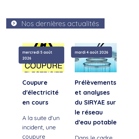
Nos dernières actualités
mercredi 5 août
mardi 4 août 2026
samed
2026
Coupure
Prélèvements
Cou
d'électricité
et analyses
d'e
en cours
du SIRYAE sur
Qua
le réseau
Sud
A la suite d'un
d'eau potable
incident, une
A la
coupure
l'éc
Dans le cadre