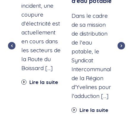
d'eau potable
incident, une
A la
coupure
l'éc
Dans le cadre
d'électricité est
d'u
de sa mission
actuellement
cana
de distribution
en cours dans
cette
de l'eau
les secteurs de
dist
potable, le
la Route du
d'ea
Syndicat
Boissard […]
int
Intercommunal
dan
de la Région
Lire la suite
part
d'Yvelines pour
quar
l'adduction […]
Li
Lire la suite