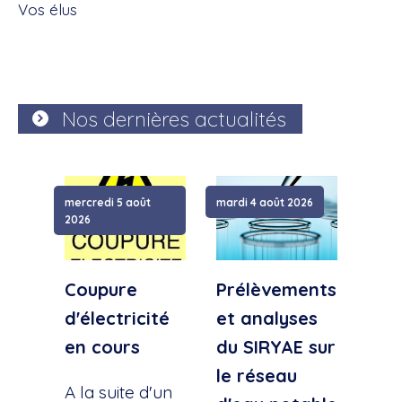
Vos élus
Nos dernières actualités
mercredi 5 août
mardi 4 août 2026
samed
2026
Coupure
Prélèvements
Cou
d'électricité
et analyses
d'e
en cours
du SIRYAE sur
Qua
le réseau
Sud
A la suite d'un