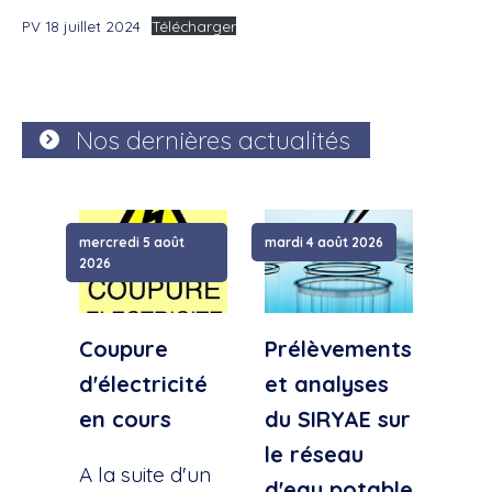
PV 18 juillet 2024
Télécharger
Nos dernières actualités
mercredi 5 août
mardi 4 août 2026
samed
2026
Coupure
Prélèvements
Cou
d'électricité
et analyses
d'e
en cours
du SIRYAE sur
Qua
le réseau
Sud
A la suite d'un
d'eau potable