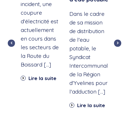
incident, une
A la
coupure
l'éc
Dans le cadre
d'électricité est
d'u
de sa mission
actuellement
cana
de distribution
en cours dans
cette
de l'eau
les secteurs de
dist
potable, le
la Route du
d'ea
Syndicat
Boissard […]
int
Intercommunal
dan
de la Région
Lire la suite
part
d'Yvelines pour
quar
l'adduction […]
Li
Lire la suite