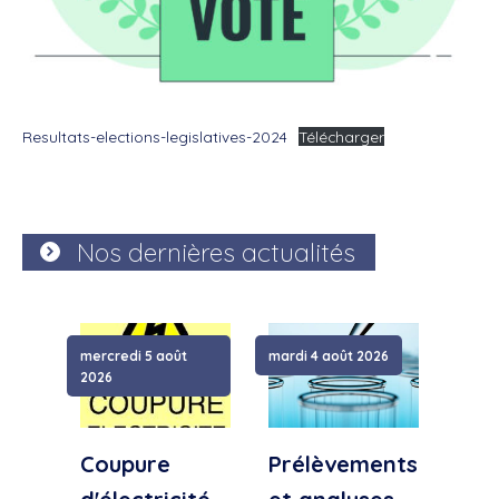
Resultats-elections-legislatives-2024
Télécharger
Nos dernières actualités
mercredi 5 août
mardi 4 août 2026
samed
2026
Coupure
Prélèvements
Cou