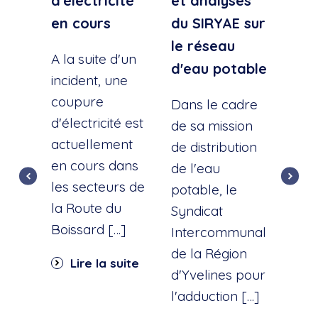
d'électricité
et analyses
d'e
en cours
du SIRYAE sur
Qua
le réseau
Sud
A la suite d'un
d'eau potable
incident, une
A la
coupure
l'éc
Dans le cadre
d'électricité est
d'u
de sa mission
actuellement
cana
de distribution
en cours dans
cette
de l'eau
les secteurs de
dist
potable, le
la Route du
d'ea
Syndicat
Boissard […]
int
Intercommunal
dan
de la Région
Lire la suite
part
d'Yvelines pour
quar
l'adduction […]