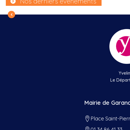
Nos derniers évènements
Yveli
Le Dépar
Mairie de Garan
Place Saint-Pier
01 34 86 41 33