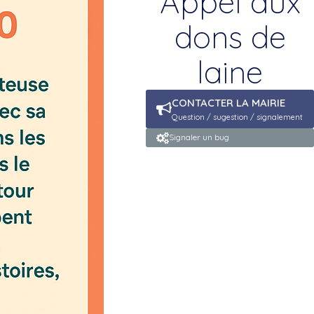
Appel aux
dons de
laine
CONTACTER LA MAIRIE
Question / sugestion / signalement
Signaler un bug