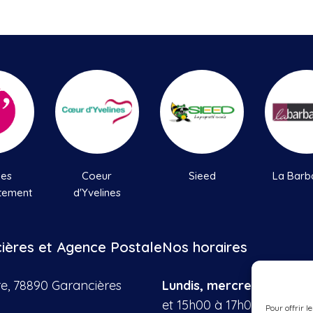
nes
Coeur
Sieed
La Barb
tement
d'Yvelines
cières et Agence Postale
Nos horaires
re, 78890 Garancières
Lundis, mercredis, vendr
et 15h00 à 17h00
Pour offrir l