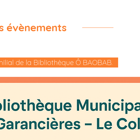
Prevention Insectes
Centre de loisirs
Salle de la remise
Montf
Cimetière
Prévention cours d'eau
s évènements
ilial de la Bibliothèque Ô BAOBAB.