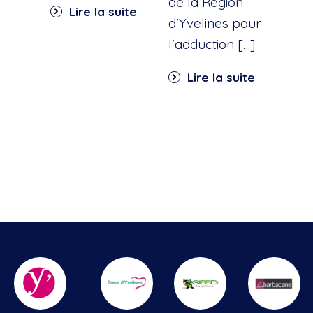
dan
de la Région
Lire la suite
part
d'Yvelines pour
quar
l'adduction […]
Li
Lire la suite