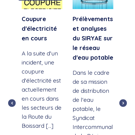
Coupure
Prélèvements
Cou
d'électricité
et analyses
d'e
en cours
du SIRYAE sur
Qua
le réseau
Sud
A la suite d'un
d'eau potable
incident, une
A la
coupure
l'éc
Dans le cadre
d'électricité est
d'u
de sa mission
actuellement
cana
de distribution
en cours dans
cette
de l'eau
les secteurs de
dist
potable, le
la Route du
d'ea
Syndicat
Boissard […]
int
Intercommunal