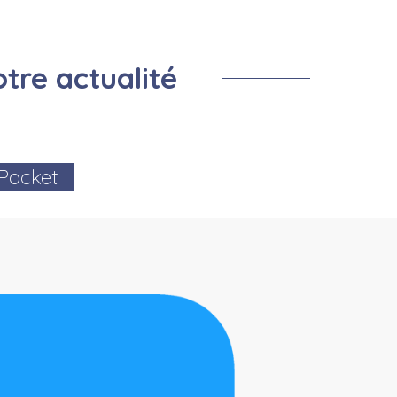
Prevention Insectes
Centre de loisirs
Salle de la remise
Montf
Cimetière
Prévention cours d'eau
tre actualité
 Pocket