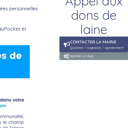
Appel aux
nées personnelles
dons de
laine
eauPocket et
CONTACTER LA MAIRIE
Question / sugestion / signalement
Signaler un bug