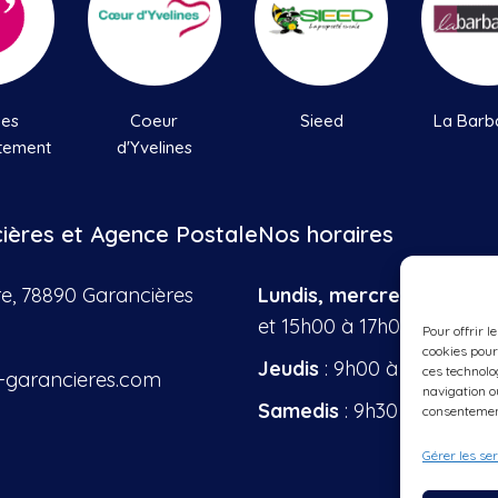
nes
Coeur
Sieed
La Barb
tement
d'Yvelines
cières et Agence Postale
Nos horaires
re, 78890 Garancières
Lundis, mercredis, vendr
et 15h00 à 17h00
Pour offrir l
cookies pour
Jeudis
: 9h00 à 12h00
ces technolo
-garancieres.com
navigation ou
Samedis
: 9h30 à 12h00
consentement
Gérer les se