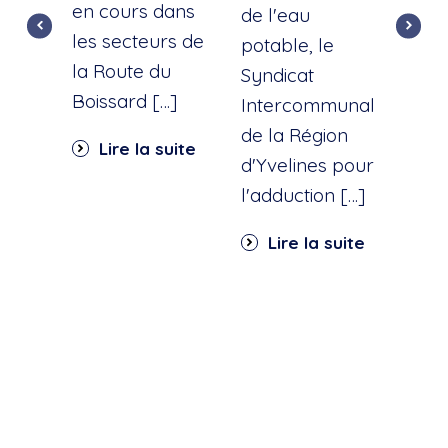
en cours dans
cette
de l'eau
les secteurs de
dist
potable, le
la Route du
d'ea
Syndicat
Boissard […]
int
Intercommunal
dan
de la Région
Lire la suite
part
d'Yvelines pour
quar
l'adduction […]
Li
Lire la suite