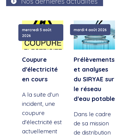
Nos dernières actualités
mercredi 5 août
mardi 4 août 2026
samed
2026
Coupure
Prélèvements
Cou
d'électricité
et analyses
d'e
en cours
du SIRYAE sur
Qua
le réseau
Sud
A la suite d'un
d'eau potable
incident, une
A la
coupure
l'éc
Dans le cadre
d'électricité est
d'u
de sa mission
actuellement
cana
de distribution