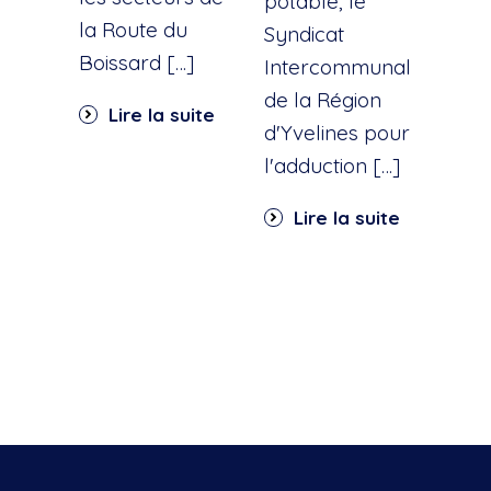
potable, le
la Route du
d'ea
Syndicat
Boissard […]
int
Intercommunal
dan
de la Région
Lire la suite
part
d'Yvelines pour
quar
l'adduction […]
Li
Lire la suite