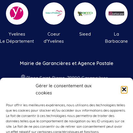
Yvelines
Coeur
Sieed
La
Le Département
d'Yvelines
Barbacane
Mairie de Garancières et Agence Postale
Place Saint-Pierre, 78890 Garancières
Gérer le consentement aux
01 34 86 41 33
cookies
contact@mairie-garancieres.com
Pour offrir les meilleures expériences, nous utilisons des technologies telles
Nos horaires
que les cookies pour stocker et/ou accéder aux informations des appareils.
Le fait de consentir à ces technologies nous permettra de traiter des
données telles que le comportement de navigation ou les ID uniques sur ce
Lundis, mercredis, vendredis
: 9h00 à
site. Le fait de ne pas consentir ou de retirer son consentement peut avoir
12h00 et 15h00 à 17h00
un effet négatif sur certaines caractéristiques et fonctions.