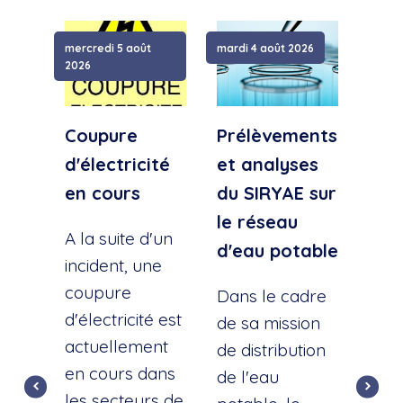
mercredi 5 août
mardi 4 août 2026
samed
2026
Coupure
Prélèvements
Cou
d'électricité
et analyses
d'e
en cours
du SIRYAE sur
Qua
le réseau
Sud
A la suite d'un
d'eau potable
incident, une
A la
coupure
l'éc
Dans le cadre
d'électricité est
d'u
de sa mission
actuellement
cana
de distribution
en cours dans
cette
de l'eau
les secteurs de
dist