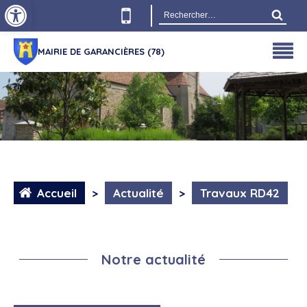
Ouvrir la barre d’outils
Rechercher :
MAIRIE DE GARANCIÈRES (78)
Accueil
>
Actualité
>
Travaux RD42
Notre actualité