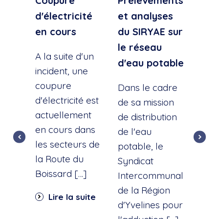
Coupure
Prélèvements
Cou
d'électricité
et analyses
d'e
en cours
du SIRYAE sur
Qua
le réseau
Sud
A la suite d'un
d'eau potable
incident, une
A la
coupure
l'éc
Dans le cadre
d'électricité est
d'u
de sa mission
actuellement
cana
de distribution
en cours dans
cette
de l'eau
les secteurs de
dist
potable, le
la Route du
d'ea
Syndicat
Boissard […]
int
Intercommunal
dan
de la Région
Lire la suite
part
d'Yvelines pour
quar