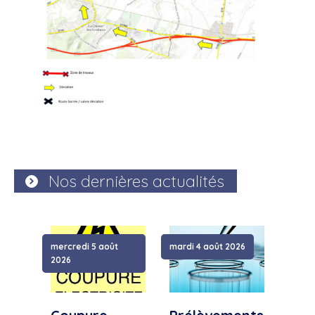
Nos dernières actualités
mercredi 5 août
mardi 4 août 2026
samed
2026