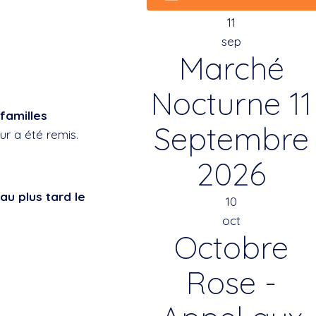
11
sep
Marché
Nocturne 11
familles
Septembre
ur a été remis.
2026
au plus tard le
10
oct
Octobre
Rose -