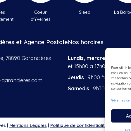
nes
Coeur
Sieed
La Barb
tement
d'Yvelines
cières et Agence Postale
Nos horaires
re, 78890 Garancières
Lundis, mercredis, vendr
et 15h00 à 17h00
Pour offrir l
cookies pour
Jeudis
: 9h00 à 12h00
ces technolo
-garancieres.com
navigation ou
Samedis
: 9h30 à 12h00
consentement
Gérer les se
Ac
vés |
Mentions Légales
|
Politique de confidentialité & cookie
|
Pol