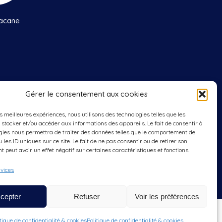
acane
Gérer le consentement aux cookies
edis
: 9h00 à 12h00
es meilleures expériences, nous utilisons des technologies telles que les
 stocker et/ou accéder aux informations des appareils. Le fait de consentir à
gies nous permettra de traiter des données telles que le comportement de
 les ID uniques sur ce site. Le fait de ne pas consentir ou de retirer son
 peut avoir un effet négatif sur certaines caractéristiques et fonctions.
rvices
cepter
Refuser
Voir les préférences
Nous contacter
| Création du site internet
Ouinet.fr
itique de confidentialité & cookies
Politique de confidentialité & cookies