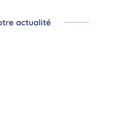
Prevention Insectes
Centre de loisirs
Salle de la remise
Montf
Cimetière
Prévention cours d'eau
tre actualité