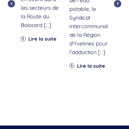
de l'eau
les secteurs de
dist
potable, le
la Route du
d'ea
Syndicat
Boissard […]
int
Intercommunal
dan
de la Région
Lire la suite
part
d'Yvelines pour
quar
l'adduction […]
Li
Lire la suite