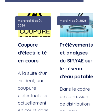
mercredi 5 août
mardi 4 août 2026
samed
2026
Coupure
Prélèvements
Cou
d'électricité
et analyses
d'e
en cours
du SIRYAE sur
Qua
le réseau
Sud
A la suite d'un
d'eau potable
incident, une
A la
coupure
l'éc
Dans le cadre
d'électricité est
d'u
de sa mission
actuellement
cana
de distribution
en cours dans
cette